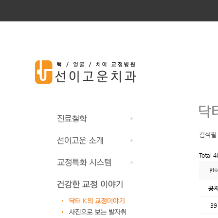
김석필
Total 
번호
공
39