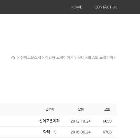
HOME
CONTACT US
> 선이고운소개 > 건강한 교정이야기 > 닥터 K와 A의 교정이야기
글쓴이
날짜
조회
선이고운치과
2012.10.24
6659
닥터ㅡK
2016.06.24
6708