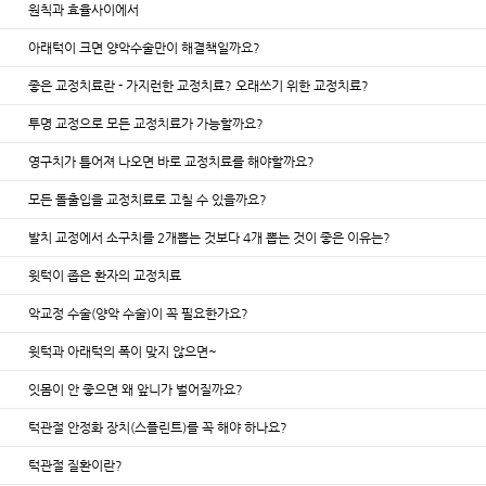
원칙과 효율사이에서
아래턱이 크면 양악수술만이 해결책일까요?
좋은 교정치료란 - 가지런한 교정치료? 오래쓰기 위한 교정치료?
투명 교정으로 모든 교정치료가 가능할까요?​​ ​​ ​​ ​​
영구치가 틀어져 나오면 바로 교정치료를 해야할까요?
모든 돌출입을 교정치료로 고칠 수 있을까요?
발치 교정에서 소구치를 2개뽑는 것보다 4개 뽑는 것이 좋은 이유는?
윗턱이 좁은 환자의 교정치료
악교정 수술(양악 수술)이 꼭 필요한가요?​​ ​​
윗턱과 아래턱의 폭이 맞지 않으면~
잇몸이 안 좋으면 왜 앞니가 벌어질까요?
턱관절 안정화 장치(스플린트)를 꼭 해야 하나요?
턱관절 질환이란?