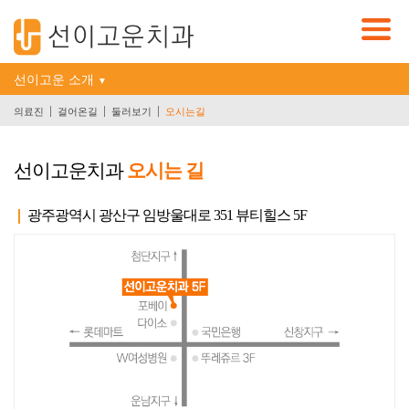
선이고운 소개
▼
의료진
걸어온길
둘러보기
오시는길
선이고운치과
오시는 길
광주광역시 광산구 임방울대로 351 뷰티힐스 5F