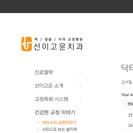
김석필
Total 
번호
25
24