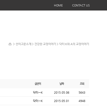
HOME
CONTACT US
> 선이고운소개 > 건강한 교정이야기 > 닥터 K와 A의 교정이야기
글쓴이
날짜
조회
닥터ㅡK
2015.05.06
5643
닥터ㅡK
2015.05.01
4948