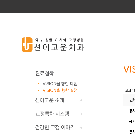
Total 
번호
공
공
공