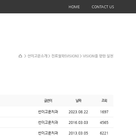
HOME
CONTACT US
> 선이고운소개 > 진료철학(VISION) > VISION을 향한 실천
글쓴이
날짜
조회
선이고운치과
2023.08.22
1697
선이고운치과
2016.03.03
4565
선이고운치과
2013.03.05
6221